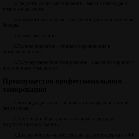
3.Градиент, омбре, мелирование – мягкие переходы от
темного к светлому.
4.Контрастные акценты – выделение усов или кончиков
бороды.
5.Камуфляж седины
6.Полное покрытие – стойкое окрашивание в
натуральный цвет.
7.Полуперманентное тонирование – щадящий вариант с
постепенным смыванием.
Преимущества профессионального
тонирования
1.Без вреда для кожи – используются щадящие составы
без аммиака.
2.Естественный результат – плавные переходы,
отсутствие резких границ.
3.Долговечность – качественные красители держатся 4-6