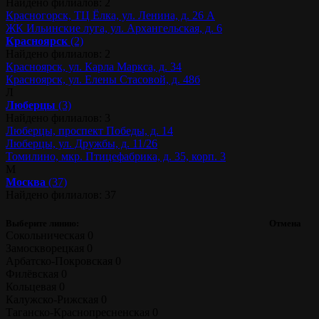
Найдено филиалов: 2
Красногорск, ТЦ Ёлка, ул. Ленина, д. 26 А
ЖК Ильинские луга, ул. Архангельская, д. 6
Красноярск
(2)
Найдено филиалов: 2
Красноярск, ул. Карла Маркса, д. 34
Красноярск, ул. Елены Стасовой, д. 48б
Л
Люберцы
(3)
Найдено филиалов: 3
Люберцы, проспект Победы, д. 14
Люберцы, ул. Дружбы, д. 11/26
Томилино, мкр. Птицефабрика, д. 35, корп. 3
М
Москва
(37)
Найдено филиалов: 37
Выберите линию:
Отмена
Сокольническая
0
Замоскворецкая
0
Арбатско-Покровская
0
Филёвская
0
Кольцевая
0
Калужско-Рижская
0
Таганско-Краснопресненская
0