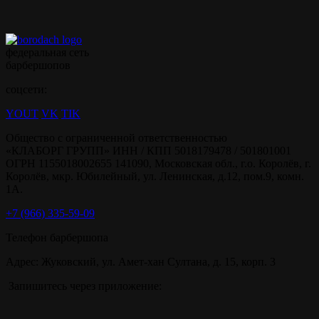
федеральная сеть
барбершопов
соцсети:
YOUT
VK
TIK
Общество с ограниченной ответственностью
«КЛАБОРГ ГРУПП» ИНН / КПП 5018179478 / 501801001
ОГРН 1155018002655 141090, Московская обл., г.о. Королёв, г.
Королёв, мкр. Юбилейный, ул. Ленинская, д.12, пом.9, комн.
1А.
+7 (966) 335-59-09
Телефон барбершопа
Адрес: Жуковский, ул. Амет-хан Султана, д. 15, корп. 3
Запишитесь через приложение: