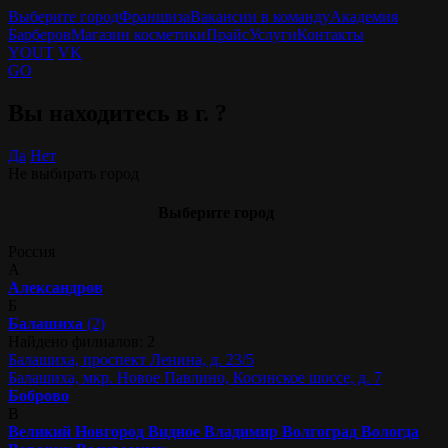
Выберите город
Франшиза
Вакансии в команду
Академия
Барберов
Магазин косметики
Прайс
Услуги
Контакты
YOUT
VK
GO
Вы находитесь в г.
?
Да
Нет
Не выбирать город
Выберите город
Россия
А
Александров
Б
Балашиха
(2)
Найдено филиалов: 2
Балашиха, проспект Ленина, д. 23/5
Балашиха, мкр. Новое Павлино, Косинское шоссе, д. 7
Боброво
В
Великий Новгород
Видное
Владимир
Волгоград
Вологда