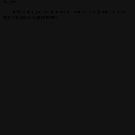
недель.
4.Индивидуальный подход – мастер подбирает оттенок
под тон кожи и цвет волос.
Прайс
Камуфляж, тонирование
30 мин.
от 500 ₽
бороды
Внимание!
Цены на сайте и барбершопе могут различаться, узнавайте
точную цену у администратора!
Полный список услуг
Записаться на стрижку
Записываться на ваши
любимые услуги стало
ещё проще с
мобильным
приложением borodach