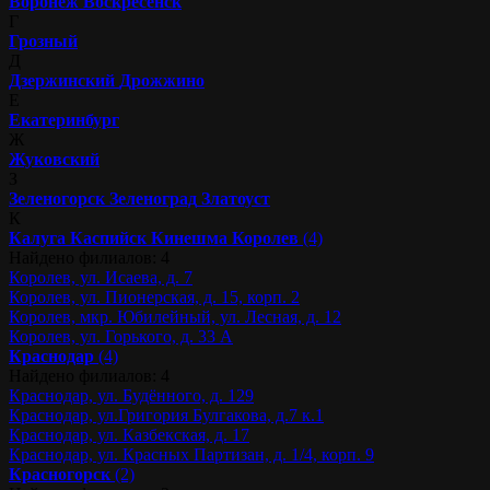
Воронеж
Воскресенск
Г
Грозный
Д
Дзержинский
Дрожжино
Е
Екатеринбург
Ж
Жуковский
З
Зеленогорск
Зеленоград
Златоуст
К
Калуга
Каспийск
Кинешма
Королев
(4)
Найдено филиалов: 4
Королев, ул. Исаева, д. 7
Королев, ул. Пионерская, д. 15, корп. 2
Королев, мкр. Юбилейный, ул. Лесная, д. 12
Королев, ул. Горького, д. 33 А
Краснодар
(4)
Найдено филиалов: 4
Краснодар, ул. Будённого, д. 129
Краснодар, ул.Григория Булгакова, д.7 к.1
Краснодар, ул. Казбекская, д. 17
Краснодар, ул. Красных Партизан, д. 1/4, корп. 9
Красногорск
(2)