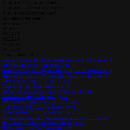
Калининско-Солнцевская
0
Серпуховско-Тимирязевская
0
Люблинско-Дмитровская
0
Большая кольцевая
0
Бутовская
0
МЦК
0
МЦД-1
0
МЦД-2
0
МЦД-3
0
МЦД-4
0
Некрасовская
0
Авиамоторная, ул. Красноказарменная, д. 14 А, корп. 6
Автозаводская, ул. Сайкина, д. 21
Алексеевская, ул. Годовикова, д. 11, корп. 5 (ЖК iLove)
Бабушкинская, ул. Лётчика Бабушкина, д. 39, корп. 3
Багратионовская, ул. Барклая, д. 12
Царицыно, ул. Бирюлевская, д. 43
Борисово, ул. Борисовские пруды, д. 18, корп. 1
Братиславская, ул. Перерва, д. 41
ВДНХ, Ярославское шоссе, д. 12, корп. 2
ТРК Вегас, МКАД, 24-й километр, 1
Волоколамская, Пятницкое шоссе, д. 7
Владыкино, Нововладыкинский проезд, д. 1, корп. 2
Жулебино, 3-е Почтовое отделение, д. 76
Щелковская, ул. 3-я Парковая, д. 61