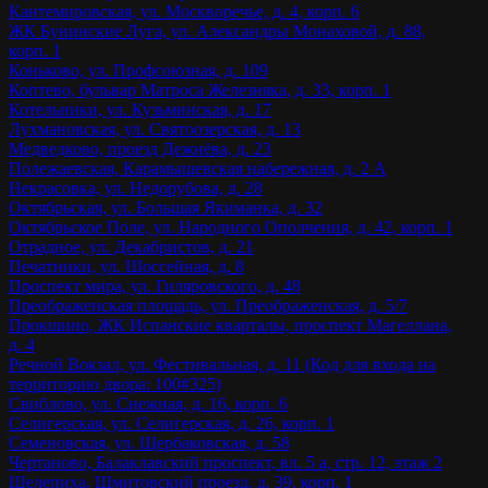
Кантемировская, ул. Москворечье, д. 4, корп. 6
ЖК Бунинские Луга, ул. Александры Монаховой, д. 88,
корп. 1
Коньково, ул. Профсоюзная, д. 109
Коптево, бульвар Матроса Железняка, д. 33, корп. 1
Котельники, ул. Кузьминская, д. 17
Лухмановская, ул. Святоозерская, д. 13
Медведково, проезд Дежнёва, д. 23
Полежаевская, Карамышевская набережная, д. 2 А
Некрасовка, ул. Недорубова, д. 28
Октябрьская, ул. Большая Якиманка, д. 32
Октябрьское Поле, ул. Народного Ополчения, д. 42, корп. 1
Отрадное, ул. Декабристов, д. 21
Печатники, ул. Шоссейная, д. 8
Проспект мира, ул. Гиляровского, д. 48
Преображенская площадь, ул. Преображенская, д. 5/7
Прокшино, ЖК Испанские кварталы, проспект Магеллана,
д. 4
Речной Вокзал, ул. Фестивальная, д. 11 (Код для входа на
территорию двора: 100#325)
Свиблово, ул. Снежная, д. 16, корп. 6
Селигерская, ул. Селигерская, д. 26, корп. 1
Семеновская, ул. Щербаковская, д. 58
Чертаново, Балаклавский проспект, вл. 5 а, стр. 12, этаж 2
Шелепиха, Шмитовский проезд, д. 39, корп. 1