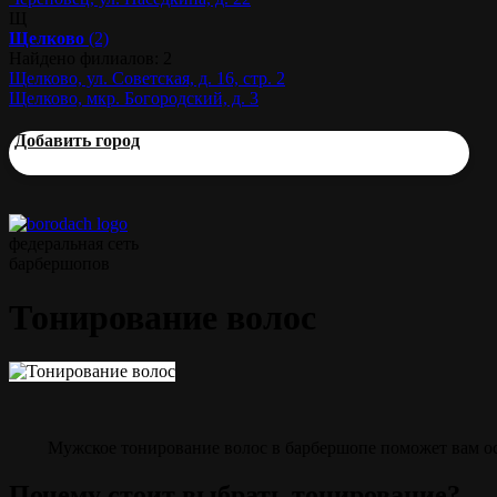
Щ
Щелково
(2)
Найдено филиалов: 2
Щелково, ул. Советская, д. 16, стр. 2
Щелково, мкр. Богородский, д. 3
Добавить город
федеральная сеть
барбершопов
Тонирование волос
Мужское тонирование волос в барбершопе поможет вам ос
Почему стоит выбрать тонирование?