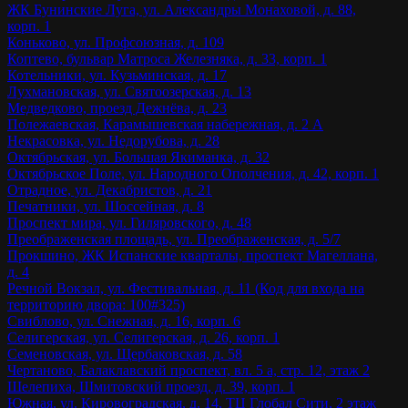
ЖК Бунинские Луга, ул. Александры Монаховой, д. 88,
корп. 1
Коньково, ул. Профсоюзная, д. 109
Коптево, бульвар Матроса Железняка, д. 33, корп. 1
Котельники, ул. Кузьминская, д. 17
Лухмановская, ул. Святоозерская, д. 13
Медведково, проезд Дежнёва, д. 23
Полежаевская, Карамышевская набережная, д. 2 А
Некрасовка, ул. Недорубова, д. 28
Октябрьская, ул. Большая Якиманка, д. 32
Октябрьское Поле, ул. Народного Ополчения, д. 42, корп. 1
Отрадное, ул. Декабристов, д. 21
Печатники, ул. Шоссейная, д. 8
Проспект мира, ул. Гиляровского, д. 48
Преображенская площадь, ул. Преображенская, д. 5/7
Прокшино, ЖК Испанские кварталы, проспект Магеллана,
д. 4
Речной Вокзал, ул. Фестивальная, д. 11 (Код для входа на
территорию двора: 100#325)
Свиблово, ул. Снежная, д. 16, корп. 6
Селигерская, ул. Селигерская, д. 26, корп. 1
Семеновская, ул. Щербаковская, д. 58
Чертаново, Балаклавский проспект, вл. 5 а, стр. 12, этаж 2
Шелепиха, Шмитовский проезд, д. 39, корп. 1
Южная, ул. Кировоградская, д. 14, ТЦ Глобал Сити, 2 этаж