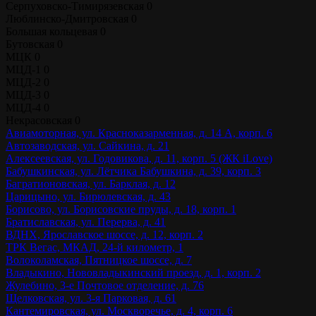
Серпуховско-Тимирязевская
0
Люблинско-Дмитровская
0
Большая кольцевая
0
Бутовская
0
МЦК
0
МЦД-1
0
МЦД-2
0
МЦД-3
0
МЦД-4
0
Некрасовская
0
Авиамоторная, ул. Красноказарменная, д. 14 А, корп. 6
Автозаводская, ул. Сайкина, д. 21
Алексеевская, ул. Годовикова, д. 11, корп. 5 (ЖК iLove)
Бабушкинская, ул. Лётчика Бабушкина, д. 39, корп. 3
Багратионовская, ул. Барклая, д. 12
Царицыно, ул. Бирюлевская, д. 43
Борисово, ул. Борисовские пруды, д. 18, корп. 1
Братиславская, ул. Перерва, д. 41
ВДНХ, Ярославское шоссе, д. 12, корп. 2
ТРК Вегас, МКАД, 24-й километр, 1
Волоколамская, Пятницкое шоссе, д. 7
Владыкино, Нововладыкинский проезд, д. 1, корп. 2
Жулебино, 3-е Почтовое отделение, д. 76
Щелковская, ул. 3-я Парковая, д. 61
Кантемировская, ул. Москворечье, д. 4, корп. 6