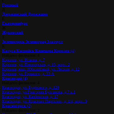
Г
Грозный
Д
Дзержинский
Дрожжино
Е
Екатеринбург
Ж
Жуковский
З
Зеленогорск
Зеленоград
Златоуст
К
Калуга
Каспийск
Кинешма
Королев
(4)
Найдено филиалов: 4
Королев, ул. Исаева, д. 7
Королев, ул. Пионерская, д. 15, корп. 2
Королев, мкр. Юбилейный, ул. Лесная, д. 12
Королев, ул. Горького, д. 33 А
Краснодар
(4)
Найдено филиалов: 4
Краснодар, ул. Будённого, д. 129
Краснодар, ул.Григория Булгакова, д.7 к.1
Краснодар, ул. Казбекская, д. 17
Краснодар, ул. Красных Партизан, д. 1/4, корп. 9
Красногорск
(2)
Найдено филиалов: 2