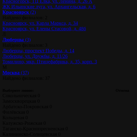
Красногорск, ТЦ Ёлка, ул. Ленина, д. 26 А
ЖК Ильинские луга, ул. Архангельская, д. 6
Красноярск
(2)
Найдено филиалов: 2
Красноярск, ул. Карла Маркса, д. 34
Красноярск, ул. Елены Стасовой, д. 48б
Л
Люберцы
(3)
Найдено филиалов: 3
Люберцы, проспект Победы, д. 14
Люберцы, ул. Дружбы, д. 11/26
Томилино, мкр. Птицефабрика, д. 35, корп. 3
М
Москва
(37)
Найдено филиалов: 37
Выберите линию:
Отмена
Сокольническая
0
Замоскворецкая
0
Арбатско-Покровская
0
Филёвская
0
Кольцевая
0
Калужско-Рижская
0
Таганско-Краснопресненская
0
Калининско-Солнцевская
0