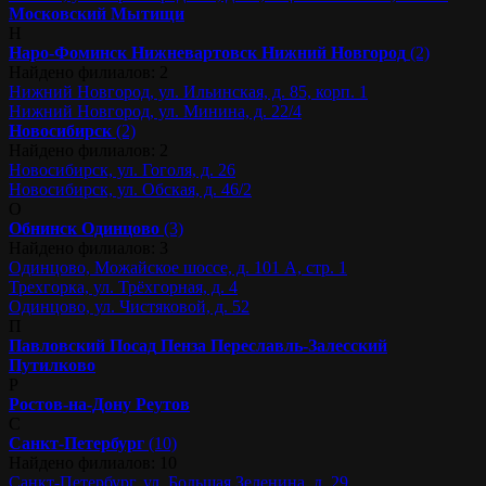
Московский
Мытищи
Н
Наро-Фоминск
Нижневартовск
Нижний Новгород
(2)
Найдено филиалов: 2
Нижний Новгород, ул. Ильинская, д. 85, корп. 1
Нижний Новгород, ул. Минина, д. 22/4
Новосибирск
(2)
Найдено филиалов: 2
Новосибирск, ул. Гоголя, д. 26
Новосибирск, ул. Обская, д. 46/2
О
Обнинск
Одинцово
(3)
Найдено филиалов: 3
Одинцово, Можайское шоссе, д. 101 А, стр. 1
Трехгорка, ул. Трёхгорная, д. 4
Одинцово, ул. Чистяковой, д. 52
П
Павловский Посад
Пенза
Переславль-Залесский
Путилково
Р
Ростов-на-Дону
Реутов
С
Санкт-Петербург
(10)
Найдено филиалов: 10
Санкт-Петербург, ул. Большая Зеленина, д. 29