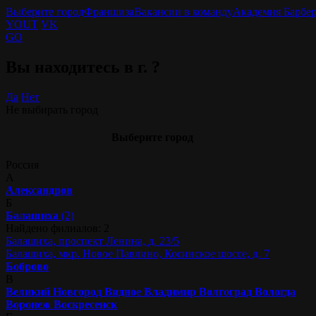
Выберите город
Франшиза
Вакансии в команду
Академия Барбе
YOUT
VK
GO
Вы находитесь в г.
?
Да
Нет
Не выбирать город
Выберите город
Россия
А
Александров
Б
Балашиха
(2)
Найдено филиалов: 2
Балашиха, проспект Ленина, д. 23/5
Балашиха, мкр. Новое Павлино, Косинское шоссе, д. 7
Боброво
В
Великий Новгород
Видное
Владимир
Волгоград
Вологда
Воронеж
Воскресенск